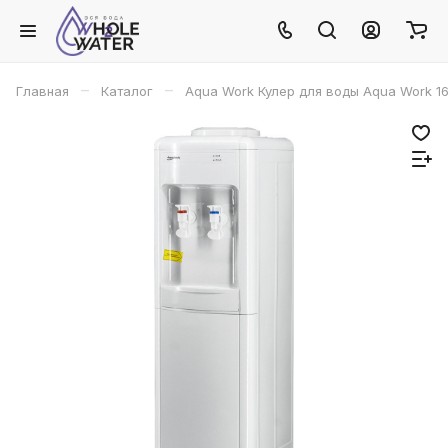
–
–
Главная
Каталог
Aqua Work Кулер для воды Aqua Work 1