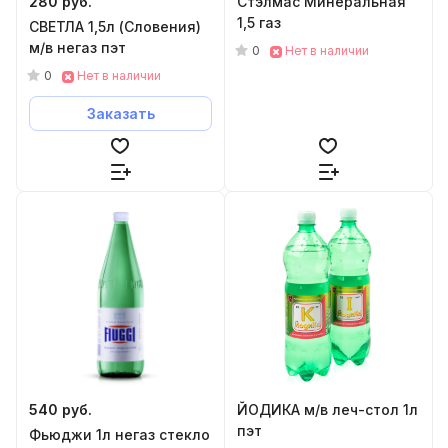
280 руб.
Стэлмас Минеральная
1,5 газ
СВЕТЛА 1,5л (Словения)
м/в негаз пэт
0
Нет в наличии
0
Нет в наличии
Заказать
540 руб.
ЙОДИКА м/в леч-стол 1л
пэт
Фьюджи 1л негаз стекло